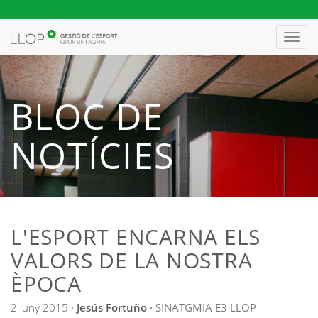
Toggl
navig
BLOC DE
NOTÍCIES
L'ESPORT ENCARNA ELS
VALORS DE LA NOSTRA
ÈPOCA
2 juny 2015
·
Jesús Fortuño
·
SINATGMIA
E3
LLOP