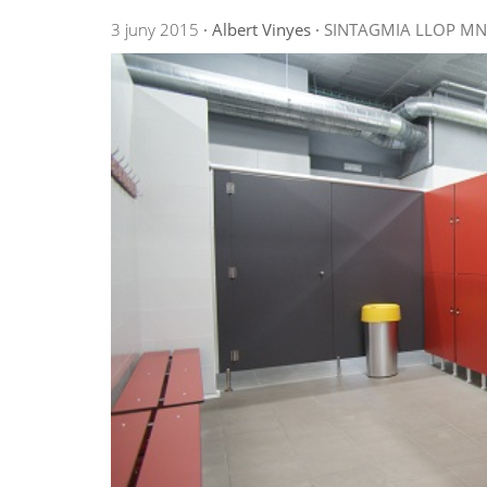
3 juny 2015
·
Albert Vinyes
·
SINTAGMIA
LLOP
MN